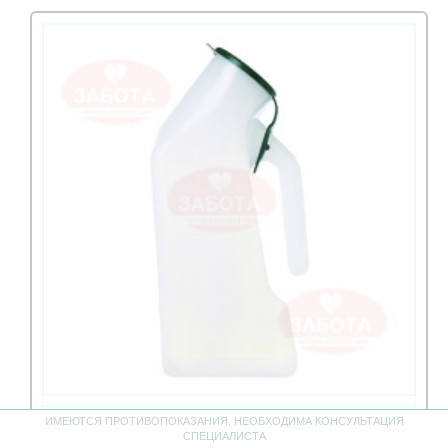
ИМЕЮТСЯ ПРОТИВОПОКАЗАНИЯ. НЕОБХОДИМА КОНСУЛЬТАЦИЯ
Мочеприемник Утка из полимерн. материалов
СПЕЦИАЛИСТА