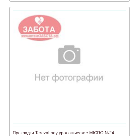
Прокладки TerezaLady урологические MICRO №24