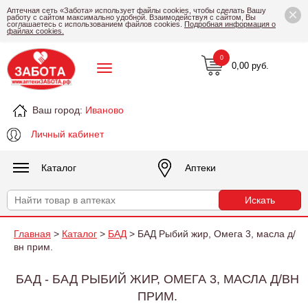
×
Аптечная сеть «Забота» использует файлы cookies, чтобы сделать Вашу
работу с сайтом максимально удобной. Взаимодействуя с сайтом, Вы
соглашаетесь с использованием файлов cookies.
Подробная информация о
файлах cookies.
0
0,00 руб.
Ваш город:
Иваново
Личный кабинет
Каталог
Аптеки
Главная
>
Каталог
>
БАД
> БАД Рыбий жир, Омега 3, масла д/
вн прим.
БАД - БАД РЫБИЙ ЖИР, ОМЕГА 3, МАСЛА Д/ВН
ПРИМ.