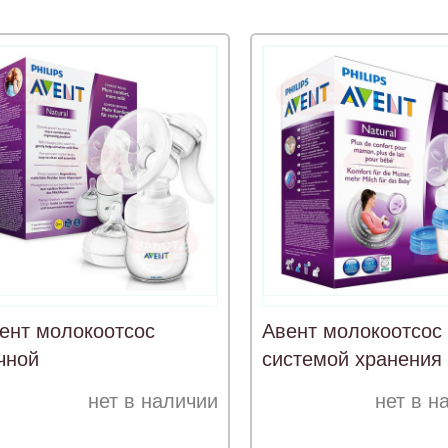
ент молокоотсос
Авент молокоотсос 
чной
системой хранения
молока ISIS
нет в наличии
нет в н