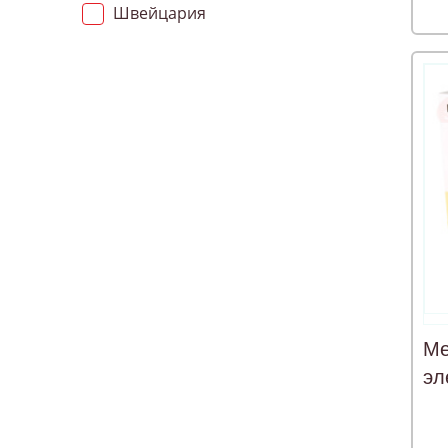
Швейцария
Ме
эл