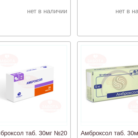
нет в наличии
нет в н
броксол таб. 30мг №20
Амброксол таб. 30