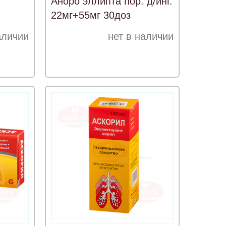
Аноро эллипта пор. д/инг.
22мг+55мг 30доз
аличии
нет в наличии