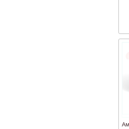
Франция
Швейцария
Швеция
Ам