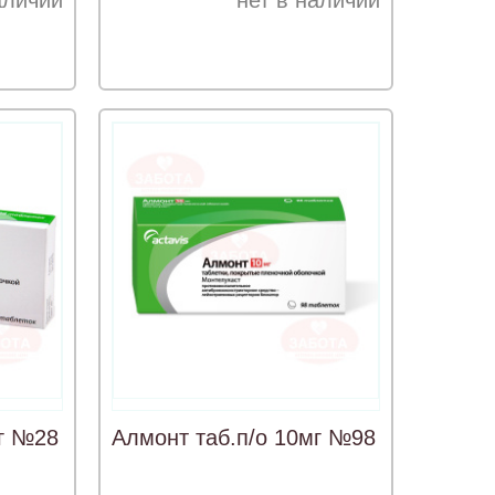
аличии
нет в наличии
мг №28
Алмонт таб.п/о 10мг №98