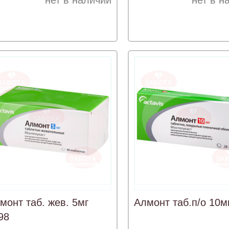
нет в наличии
нет в н
монт таб. жев. 5мг
Алмонт таб.п/о 10
98