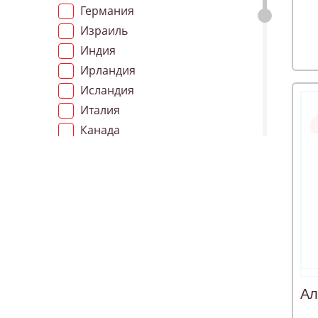
Германия
Израиль
Индия
Ирландия
Исландия
Италия
Канада
Латвия
Нидерланды
Норвегия
Польша
РОССИЯ
Словения
СОЕДИНЕННОЕ КОРОЛЕВСТВО
Сша
Ал
Турция