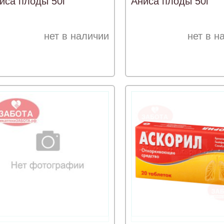
иса плоды 50г
Аниса плоды 50г
нет в наличии
нет в н