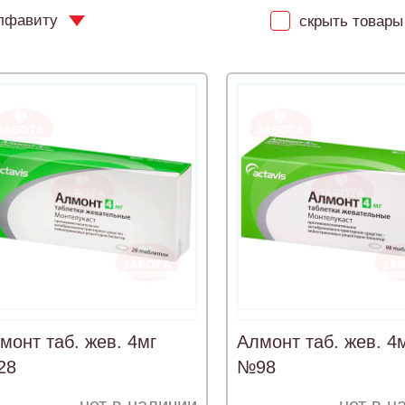
лфавиту
скрыть товары 
монт таб. жев. 4мг
Алмонт таб. жев. 4
28
№98