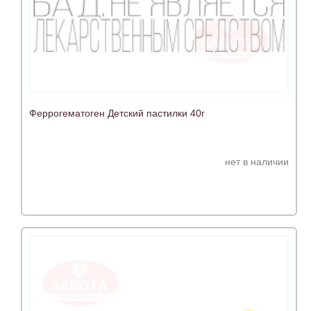
Феррогематоген Детский пастилки 40г
нет в наличии