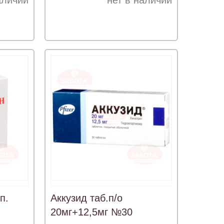
аличии
нет в наличии
п.
Аккузид таб.п/о
20мг+12,5мг №30