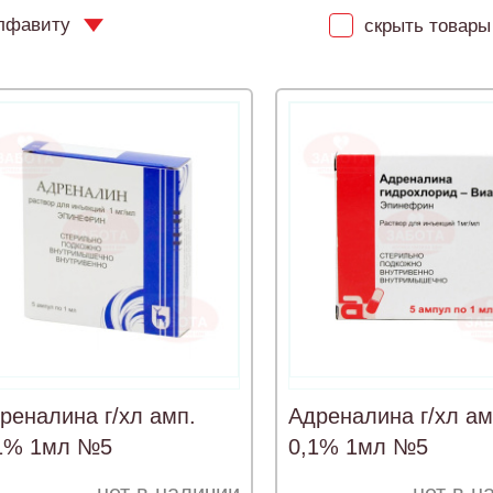
лфавиту
скрыть товары 
реналина г/хл амп.
Адреналина г/хл ам
1% 1мл №5
0,1% 1мл №5