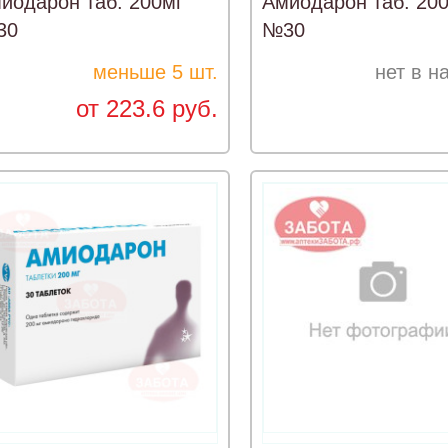
иодарон таб. 200мг
Амиодарон таб. 20
30
№30
меньше 5 шт.
нет в н
от 223.6 руб.