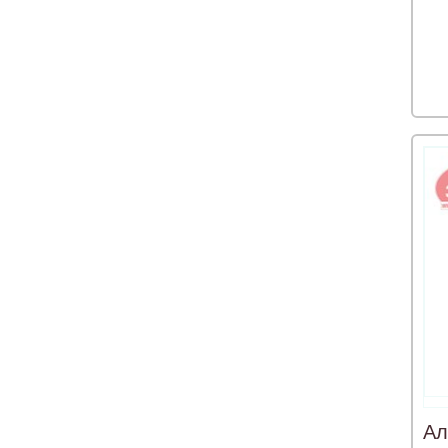
Словакия
Словения
Словения/Россия
Сша
Турция
Украина
Франция
Хорватия
Чехия
Швейцария
Швеция
Югославия
Югославия/Россия
Япония
Ал