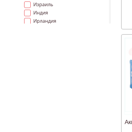
Израиль
Индия
Ирландия
Исландия
Испания
Италия
Китай
Латвия
Македония
Нидерланды
Польша
Пуэрто-Рико
РОССИЯ
РОССИЯ.
Румыния
Ак
Сербия