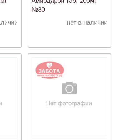
0мг
Амиодарон таб. 200мг
№30
аличии
нет в наличии