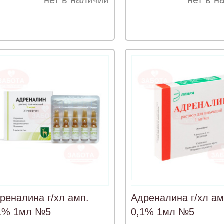
нет в наличии
нет в н
реналина г/хл амп.
Адреналина г/хл ам
1% 1мл №5
0,1% 1мл №5