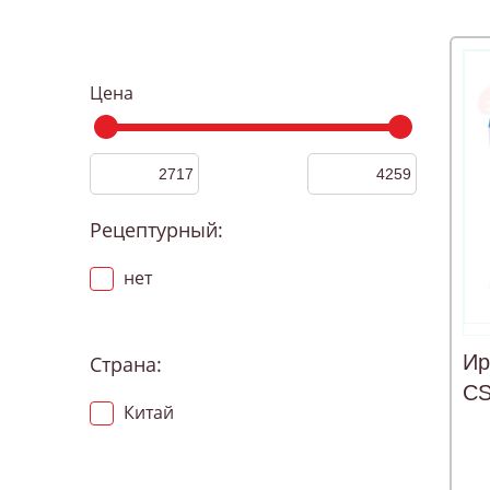
Цена
Рецептурный:
нет
Ир
Страна:
CS
Китай
OS