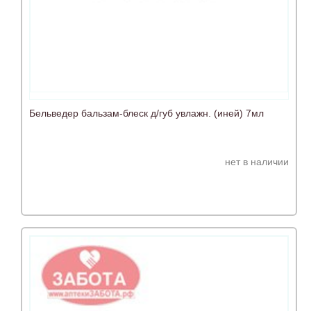
Бельведер бальзам-блеск д/губ увлажн. (иней) 7мл
нет в наличии