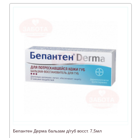
Бепантен Дерма бальзам д/губ восст. 7,5мл