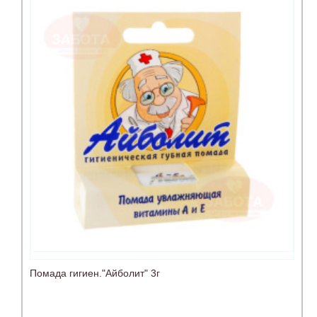
Помада гигиен."Айболит" 3г