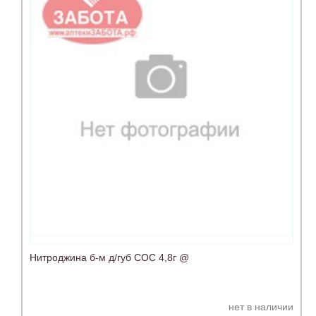
Нитроджина б-м д/губ СОС 4,8г @
нет в наличии