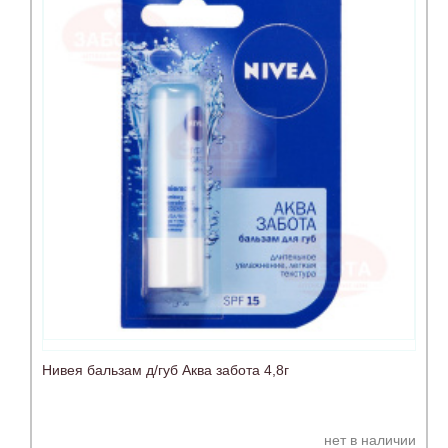
Нивея бальзам д/губ Аква забота 4,8г
нет в наличии