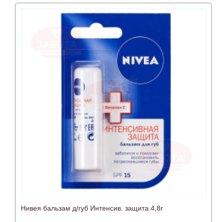
Нивея бальзам д/губ Интенсив. защита 4,8г