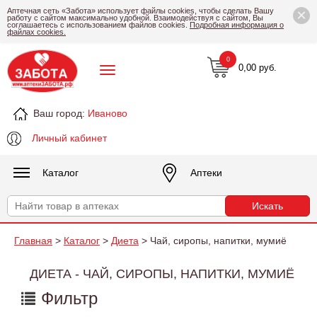
×
Аптечная сеть «Забота» использует файлы cookies, чтобы сделать Вашу
работу с сайтом максимально удобной. Взаимодействуя с сайтом, Вы
соглашаетесь с использованием файлов cookies.
Подробная информация о
файлах cookies.
0
0,00 руб.
Ваш город:
Иваново
Личный кабинет
Каталог
Аптеки
Главная
>
Каталог
>
Диета
> Чай, сиропы, напитки, мумиё
ДИЕТА - ЧАЙ, СИРОПЫ, НАПИТКИ, МУМИЁ
Фильтр