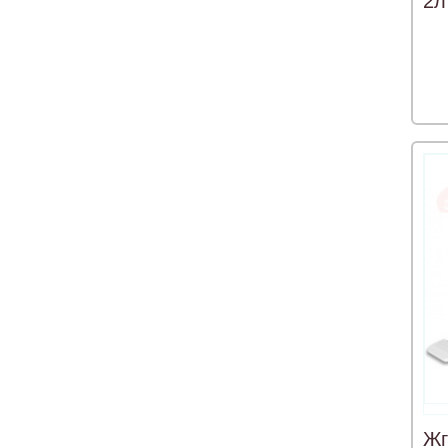
2л
Жг