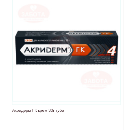
Акридерм ГК крем 30г туба