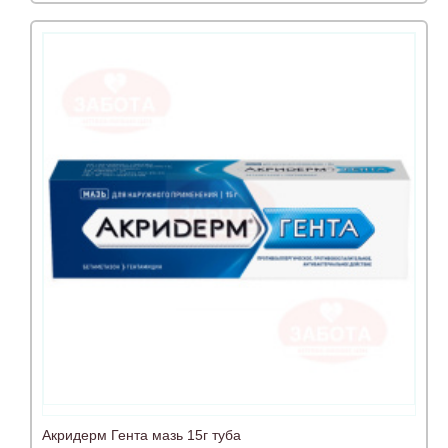
Акридерм Гента мазь 15г туба