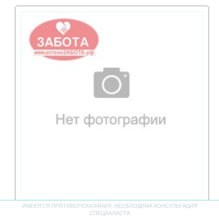
ИМЕЮТСЯ ПРОТИВОПОКАЗАНИЯ. НЕОБХОДИМА КОНСУЛЬТАЦИЯ
Бутылочка с силик.соской широкое горло 120мл (20155)
СПЕЦИАЛИСТА