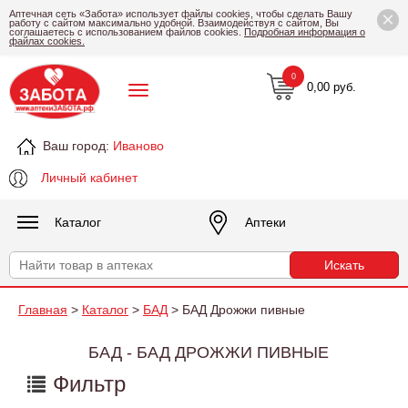
×
Аптечная сеть «Забота» использует файлы cookies, чтобы сделать Вашу
работу с сайтом максимально удобной. Взаимодействуя с сайтом, Вы
соглашаетесь с использованием файлов cookies.
Подробная информация о
файлах cookies.
0
0,00 руб.
Ваш город:
Иваново
Личный кабинет
Каталог
Аптеки
Главная
>
Каталог
>
БАД
> БАД Дрожжи пивные
БАД - БАД ДРОЖЖИ ПИВНЫЕ
Фильтр