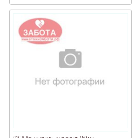
ДЭТА Аква аэрозоль от комаров 150 мл