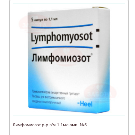
Лимфомиозот р-р в/м 1,1мл амп. №5