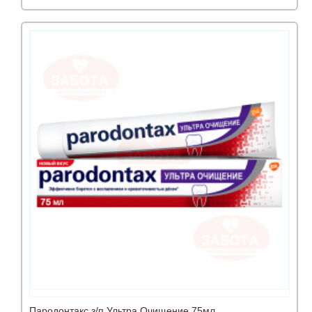
Пародонтакс з/п Ультра Очищение 75мл