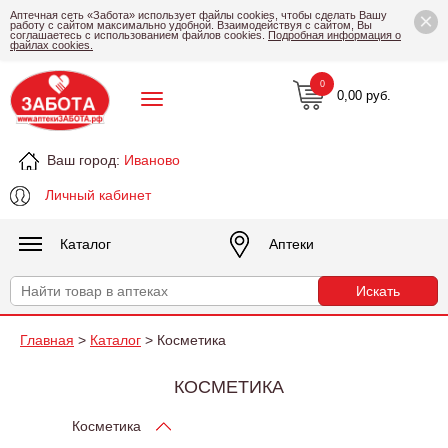
×
Аптечная сеть «Забота» использует файлы cookies, чтобы сделать Вашу
работу с сайтом максимально удобной. Взаимодействуя с сайтом, Вы
соглашаетесь с использованием файлов cookies.
Подробная информация о
файлах cookies.
0
0,00 руб.
Ваш город:
Иваново
Личный кабинет
Каталог
Аптеки
Главная
>
Каталог
> Косметика
КОСМЕТИКА
Косметика