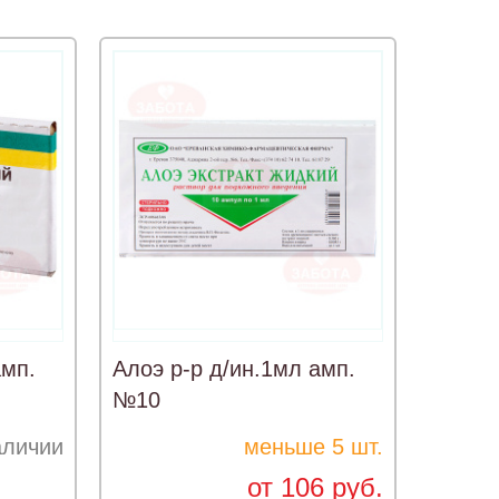
амп.
Алоэ р-р д/ин.1мл амп.
№10
аличии
меньше 5 шт.
от 106 руб.