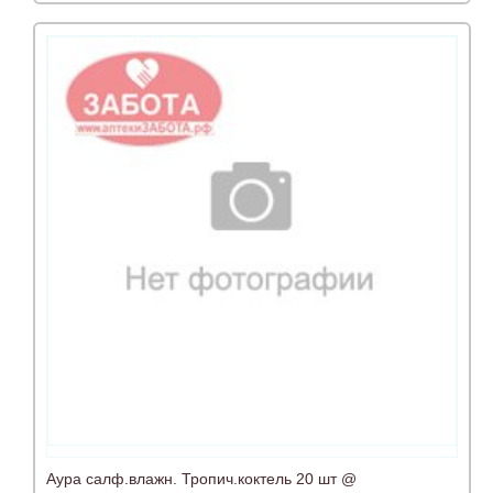
Аура салф.влажн. Тропич.коктель 20 шт @