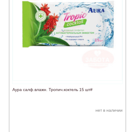
Аура салф.влажн. Тропич.коктель 15 шт#
нет в наличии