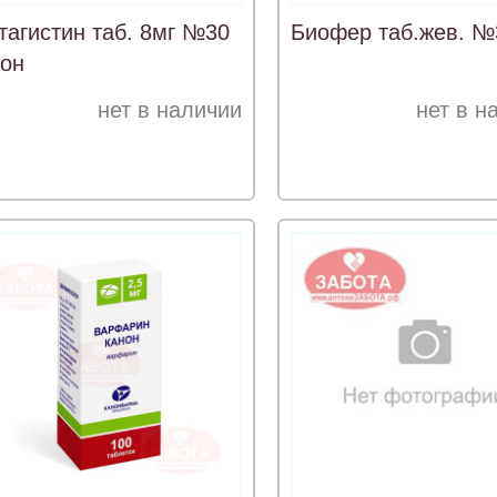
тагистин таб. 8мг №30
Биофер таб.жев. №
он
нет в наличии
нет в н