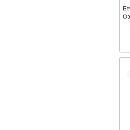
Бе
Оз