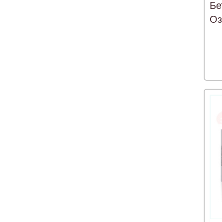
Бе
Оз