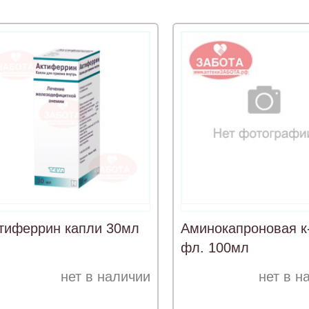
тиферрин капли 30мл
Аминокапроновая к
фл. 100мл
нет в наличии
нет в н