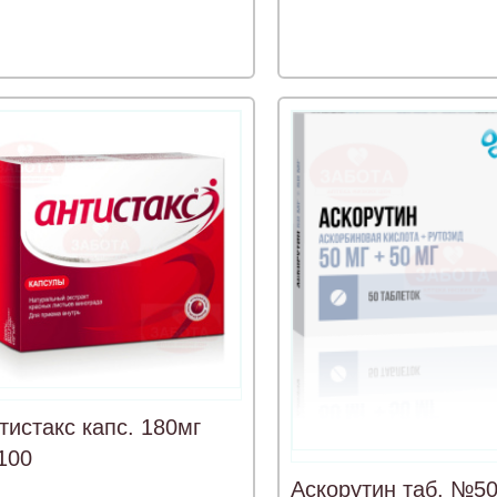
тистакс капс. 180мг
100
Аскорутин таб. №5