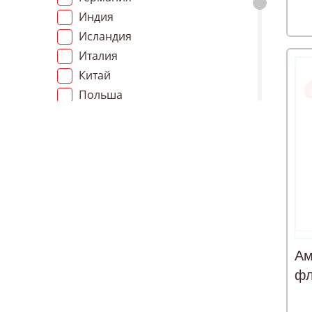
Индия
Исландия
Италия
Китай
Польша
РОССИЯ
Сербия
Словения
Украина
Франция
Чехия
Швейцария
Югославия
Ам
фл