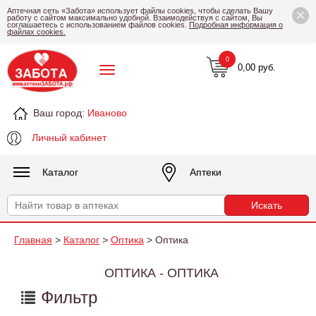
×
Аптечная сеть «Забота» использует файлы cookies, чтобы сделать Вашу
работу с сайтом максимально удобной. Взаимодействуя с сайтом, Вы
соглашаетесь с использованием файлов cookies.
Подробная информация о
файлах cookies.
0
0,00 руб.
Ваш город:
Иваново
Личный кабинет
Каталог
Аптеки
Главная
>
Каталог
>
Оптика
> Оптика
ОПТИКА - ОПТИКА
Фильтр