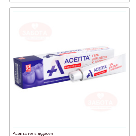
Асепта гель д/десен