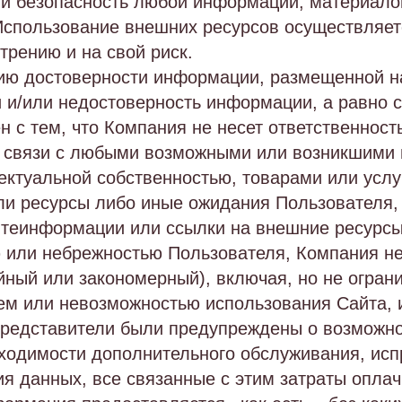
ь и безопасность любой информации, материало
Использование внешних ресурсов осуществляет
трению и на свой риск.
нию достоверности информации, размещенной на
и и/или недостоверность информации, а равно 
н с тем, что Компания не несет ответственност
в связи с любыми возможными или возникшими 
ктуальной собственностью, товарами или услу
и ресурсы либо иные ожидания Пользователя, 
еинформации или ссылки на внешние ресурсы. 
 или небрежностью Пользователя, Компания не
йный или закономерный), включая, но не огран
ием или невозможностью использования Сайта,
представители были предупреждены о возможнос
ходимости дополнительного обслуживания, ис
ия данных, все связанные с этим затраты опла