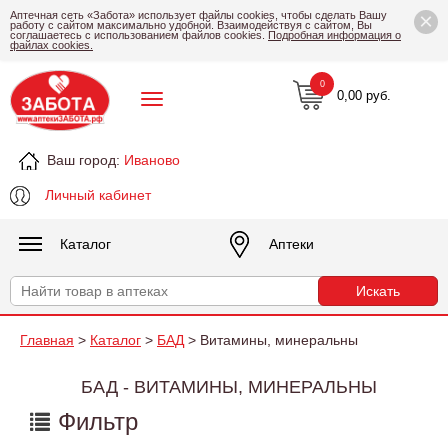
×
Аптечная сеть «Забота» использует файлы cookies, чтобы сделать Вашу
работу с сайтом максимально удобной. Взаимодействуя с сайтом, Вы
соглашаетесь с использованием файлов cookies.
Подробная информация о
файлах cookies.
0
0,00 руб.
Ваш город:
Иваново
Личный кабинет
Каталог
Аптеки
Главная
>
Каталог
>
БАД
> Витамины, минеральны
БАД - ВИТАМИНЫ, МИНЕРАЛЬНЫ
Фильтр