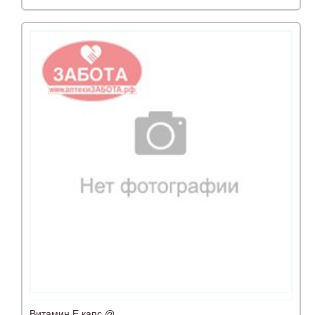
Витамин Е капс.@