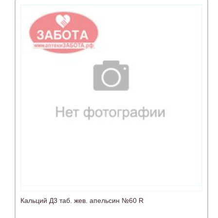
Кальций Д3 таб. жев. апельсин №60 R