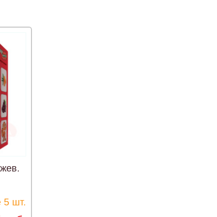
жев.
 5 шт.