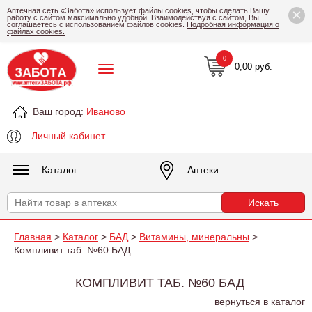
×
Аптечная сеть «Забота» использует файлы cookies, чтобы сделать Вашу
работу с сайтом максимально удобной. Взаимодействуя с сайтом, Вы
соглашаетесь с использованием файлов cookies.
Подробная информация о
файлах cookies.
0
0,00 руб.
Ваш город:
Иваново
Личный кабинет
Каталог
Аптеки
Главная
>
Каталог
>
БАД
>
Витамины, минеральны
>
Компливит таб. №60 БАД
КОМПЛИВИТ ТАБ. №60 БАД
вернуться в каталог