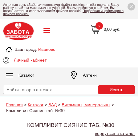
×
Аптечная сеть «Забота» использует файлы cookies, чтобы сделать Вашу
работу с сайтом максимально удобной. Взаимодействуя с сайтом, Вы
соглашаетесь с использованием файлов cookies.
Подробная информация о
файлах cookies.
0
0,00 руб.
Ваш город:
Иваново
Личный кабинет
Каталог
Аптеки
Главная
>
Каталог
>
БАД
>
Витамины, минеральны
>
Компливит Сияние таб. №30
КОМПЛИВИТ СИЯНИЕ ТАБ. №30
вернуться в каталог