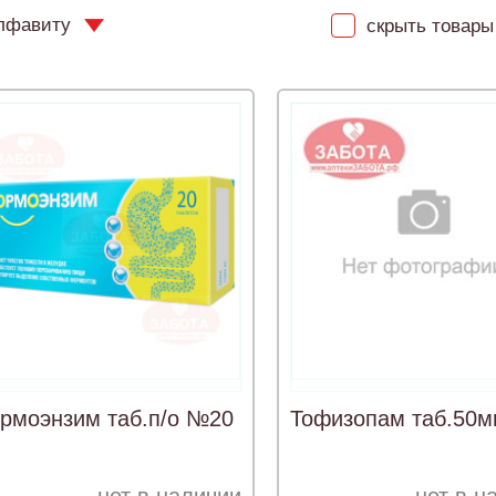
лфавиту
скрыть товары 
рмоэнзим таб.п/о №20
Тофизопам таб.50м