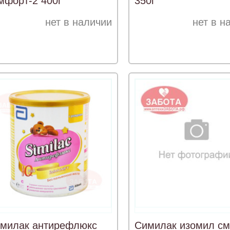
мфорт-2 400г
350г
нет в наличии
нет в н
милак антирефлюкс
Симилак изомил см