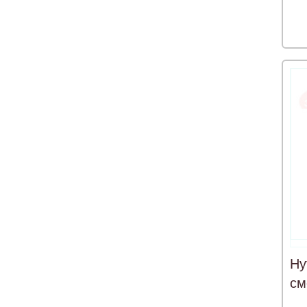
Ну
см