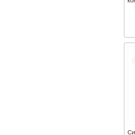
ко
Си