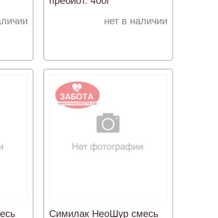
пребиот. 400г
аличии
нет в наличии
есь
Симилак НеоШур смесь