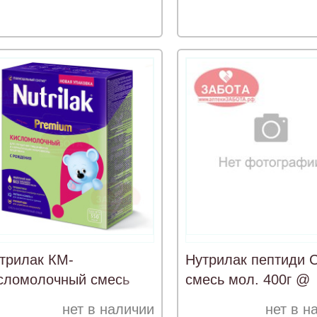
трилак КМ-
Нутрилак пептиди 
сломолочный смесь
смесь мол. 400г @
л. 400
нет в наличии
нет в н