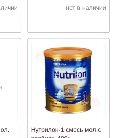
аличии
нет в наличии
ол.
Нутрилон-1 смесь мол.с