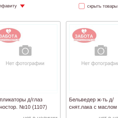
лфавиту
скрыть товары 
пликаторы д/глаз
Бельведер ж-ть д/
ностор. №10 (1107)
снят.лака с маслом
жожоба 60мл