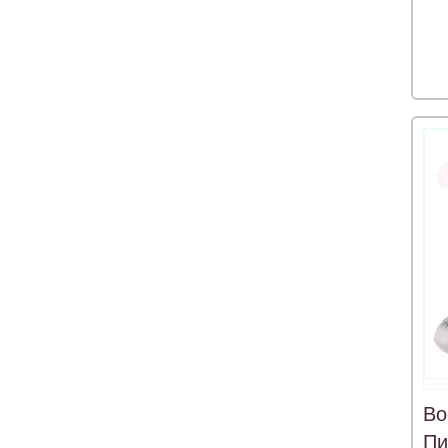
Во
Пи