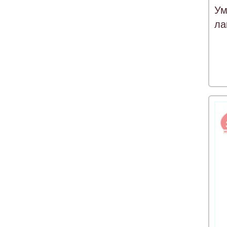
Ум
ла
Сл