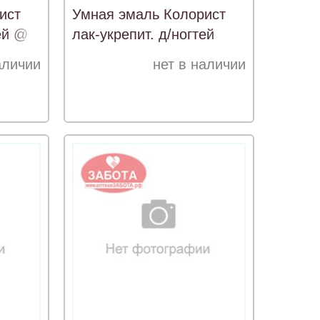
ист
Умная эмаль Колорист
ей @
лак-укрепит. д/ногтей
Корал.кристалл 15мл
аличии
нет в наличии
(151) @