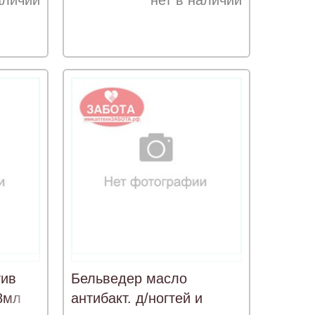
аличии
нет в наличии
тив
Бельведер масло
8мл
антибакт. д/ногтей и