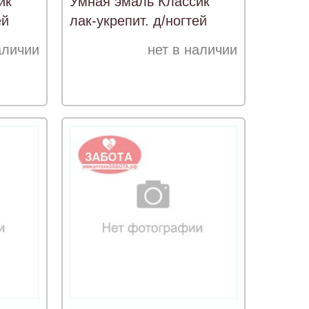
ик
Умная эмаль Классик
ей
лак-укрепит. д/ногтей
м @л
Свадебное торж.
аличии
нет в наличии
(128)11мл