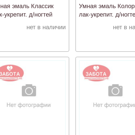
ная эмаль Классик
Умная эмаль Колор
к-укрепит. д/ногтей
лак-укрепит. д/ногт
он.кость 15мл (141)
нет в наличии
нет в н