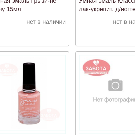
ная эмаль Грызи-не
Умная эмаль Класс
чу 15мл
лак-укрепит. д/ногт
Бежевая вуаль 11
нет в наличии
нет в н