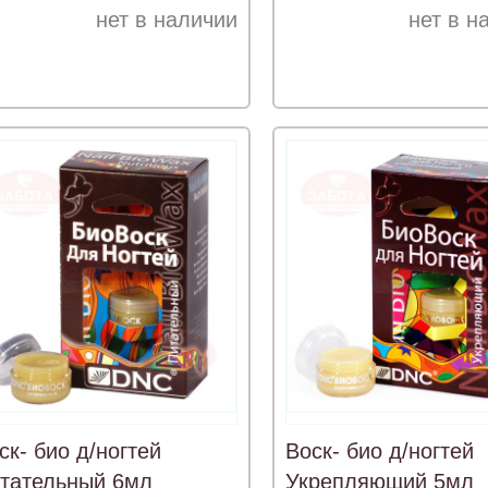
нет в наличии
нет в н
ск- био д/ногтей
Воск- био д/ногтей
тательный 6мл
Укрепляющий 5мл