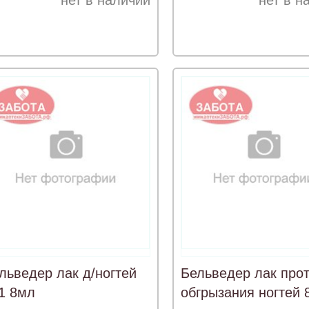
нет в наличии
нет в н
льведер лак д/ногтей
Бельведер лак про
1 8мл
обгрызания ногтей 