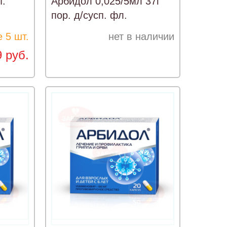
т.
Арбидол 0,025/5мл 37г
пор. д/сусп. фл.
 5 шт.
нет в наличии
9 руб.