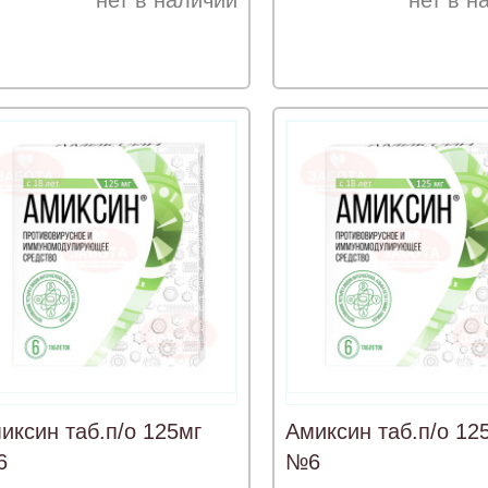
нет в наличии
нет в н
иксин таб.п/о 125мг
Амиксин таб.п/о 12
6
№6