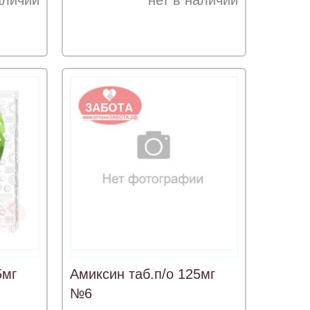
аличии
нет в наличии
5мг
Амиксин таб.п/о 125мг
№6