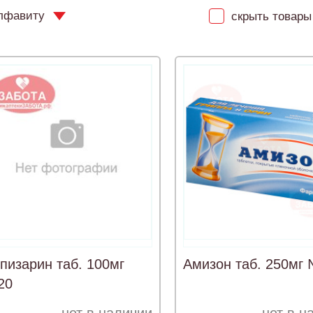
лфавиту
скрыть товары 
пизарин таб. 100мг
Амизон таб. 250мг
20