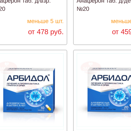
аферон таб. д/взр.
Анаферон таб. д/де
20
№20
меньше 5 шт.
меньше
от 478 руб.
от 45