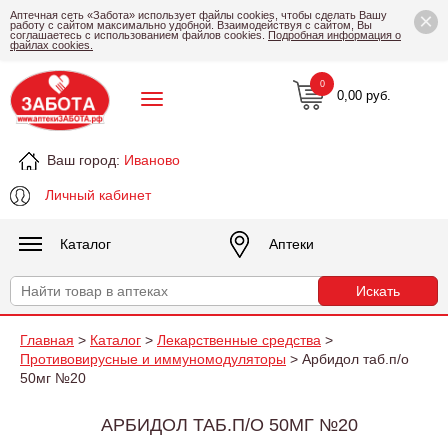
×
Аптечная сеть «Забота» использует файлы cookies, чтобы сделать Вашу
работу с сайтом максимально удобной. Взаимодействуя с сайтом, Вы
соглашаетесь с использованием файлов cookies.
Подробная информация о
файлах cookies.
0
0,00 руб.
Ваш город:
Иваново
Личный кабинет
Каталог
Аптеки
Главная
>
Каталог
>
Лекарственные средства
>
Противовирусные и иммуномодуляторы
> Арбидол таб.п/о
50мг №20
АРБИДОЛ ТАБ.П/О 50МГ №20