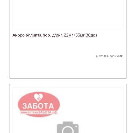
Аноро эллипта пор. д/инг. 22мг+55мг 30доз
нет в наличии