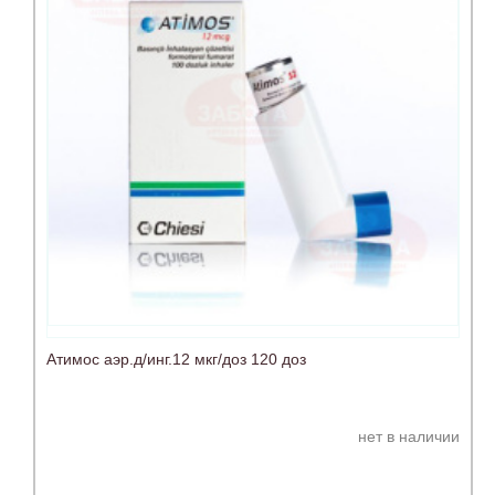
Атимос аэр.д/инг.12 мкг/доз 120 доз
нет в наличии