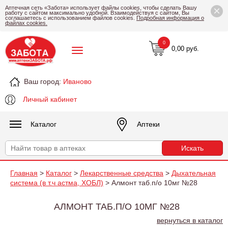
×
Аптечная сеть «Забота» использует файлы cookies, чтобы сделать Вашу
работу с сайтом максимально удобной. Взаимодействуя с сайтом, Вы
соглашаетесь с использованием файлов cookies.
Подробная информация о
файлах cookies.
0
0,00 руб.
Ваш город:
Иваново
Личный кабинет
Каталог
Аптеки
Главная
>
Каталог
>
Лекарственные средства
>
Дыхательная
система (в т.ч астма, ХОБЛ)
> Алмонт таб.п/о 10мг №28
АЛМОНТ ТАБ.П/О 10МГ №28
вернуться в каталог