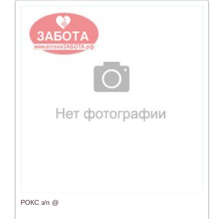
РОКС з/п @