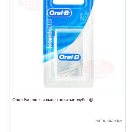
Орал-Би ершики смен.конич. межзубн. @
нет в наличии