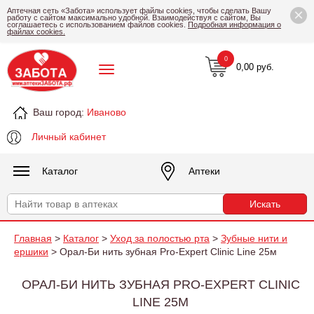
×
Аптечная сеть «Забота» использует файлы cookies, чтобы сделать Вашу
работу с сайтом максимально удобной. Взаимодействуя с сайтом, Вы
соглашаетесь с использованием файлов cookies.
Подробная информация о
файлах cookies.
0
0,00 руб.
Ваш город:
Иваново
Личный кабинет
Каталог
Аптеки
Главная
>
Каталог
>
Уход за полостью рта
>
Зубные нити и
ершики
> Орал-Би нить зубная Pro-Expert Clinic Line 25м
ОРАЛ-БИ НИТЬ ЗУБНАЯ PRO-EXPERT CLINIC
LINE 25М