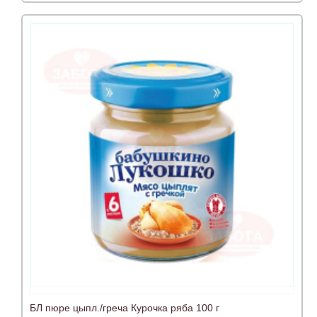
БЛ пюре цыпл./греча Курочка ряба 100 г