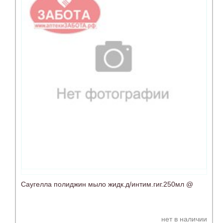
Саугелла полиджин мыло жидк.д/интим.гиг.250мл @
нет в наличии