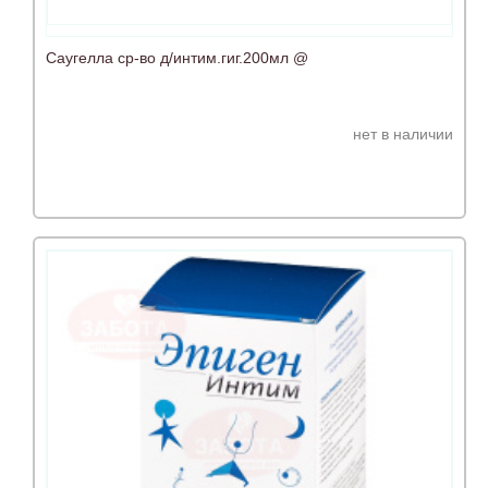
Саугелла ср-во д/интим.гиг.200мл @
нет в наличии