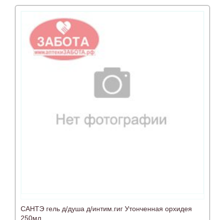
САНТЭ гель д/душа д/интим.гиг Утонченная орхидея
250мл