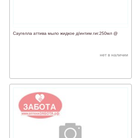
Саугелла аттива мыло жидкое д/интим.гиг.250мл @
нет в наличии