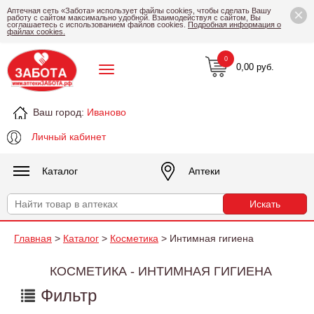
×
Аптечная сеть «Забота» использует файлы cookies, чтобы сделать Вашу
работу с сайтом максимально удобной. Взаимодействуя с сайтом, Вы
соглашаетесь с использованием файлов cookies.
Подробная информация о
файлах cookies.
0
0,00 руб.
Ваш город:
Иваново
Личный кабинет
Каталог
Аптеки
Главная
>
Каталог
>
Косметика
> Интимная гигиена
КОСМЕТИКА - ИНТИМНАЯ ГИГИЕНА
Фильтр