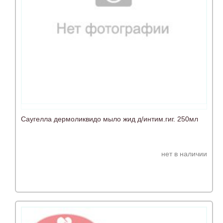
Саугелла дермоликвидо мыло жид д/интим.гиг. 250мл
нет в наличии