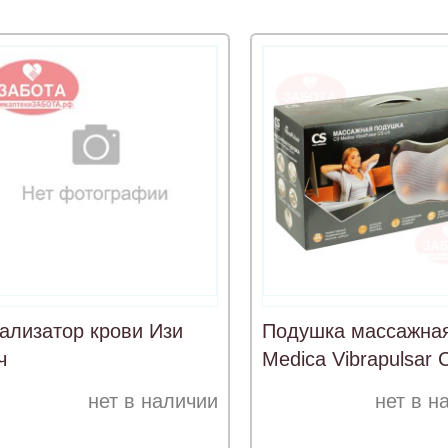
ализатор крови Изи
Подушка массажна
ч
Mеdica Vibrapulsar 
нет в наличии
нет в н