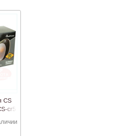
я CS
CS-cr5
аличии