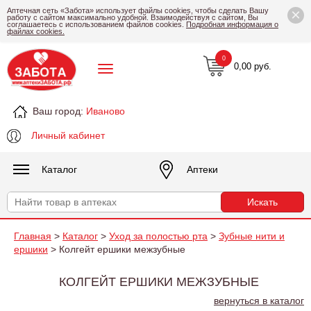
×
Аптечная сеть «Забота» использует файлы cookies, чтобы сделать Вашу
работу с сайтом максимально удобной. Взаимодействуя с сайтом, Вы
соглашаетесь с использованием файлов cookies.
Подробная информация о
файлах cookies.
0
0,00 руб.
Ваш город:
Иваново
Личный кабинет
Каталог
Аптеки
Главная
>
Каталог
>
Уход за полостью рта
>
Зубные нити и
ершики
> Колгейт ершики межзубные
КОЛГЕЙТ ЕРШИКИ МЕЖЗУБНЫЕ
вернуться в каталог