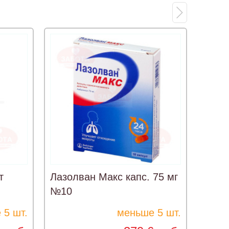
т
Лазолван Макс капс. 75 мг
Элик
№10
 5 шт.
меньше 5 шт.