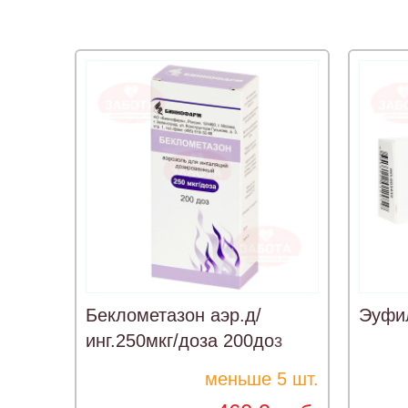
Беклометазон аэр.д/
Эуфи
инг.250мкг/доза 200доз
меньше 5 шт.