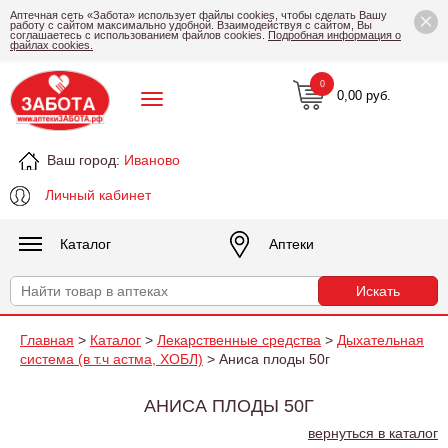
×
Аптечная сеть «Забота» использует файлы cookies, чтобы сделать Вашу
работу с сайтом максимально удобной. Взаимодействуя с сайтом, Вы
соглашаетесь с использованием файлов cookies.
Подробная информация о
файлах cookies.
0
0,00 руб.
Ваш город:
Иваново
Личный кабинет
Каталог
Аптеки
Главная
>
Каталог
>
Лекарственные средства
>
Дыхательная
система (в т.ч астма, ХОБЛ)
> Аниса плоды 50г
АНИСА ПЛОДЫ 50Г
вернуться в каталог