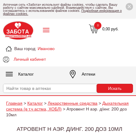
×
Аптечная сеть «Забота» использует файлы cookies, чтобы сделать Вашу
работу с сайтом максимально удобной. Взаимодействуя с сайтом, Вы
соглашаетесь с использованием файлов cookies.
Подробная информация о
файлах cookies.
0
0,00 руб.
Ваш город:
Иваново
Личный кабинет
Каталог
Аптеки
Главная
>
Каталог
>
Лекарственные средства
>
Дыхательная
система (в т.ч астма, ХОБЛ)
> Атровент Н аэр. д/инг. 200 доз
10мл
АТРОВЕНТ Н АЭР. Д/ИНГ. 200 ДОЗ 10МЛ