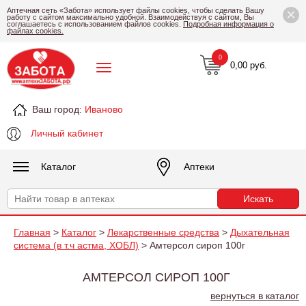
×
Аптечная сеть «Забота» использует файлы cookies, чтобы сделать Вашу
работу с сайтом максимально удобной. Взаимодействуя с сайтом, Вы
соглашаетесь с использованием файлов cookies.
Подробная информация о
файлах cookies.
0
0,00 руб.
Ваш город:
Иваново
Личный кабинет
Каталог
Аптеки
Главная
>
Каталог
>
Лекарственные средства
>
Дыхательная
система (в т.ч астма, ХОБЛ)
> Амтерсол сироп 100г
АМТЕРСОЛ СИРОП 100Г
вернуться в каталог