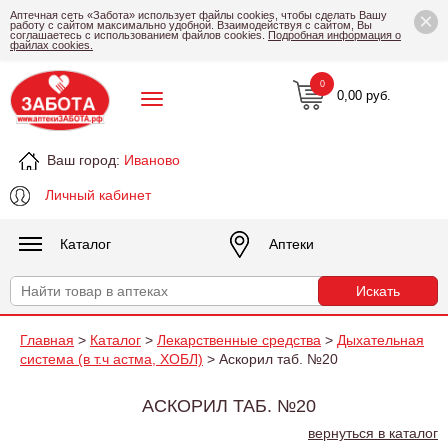
×
Аптечная сеть «Забота» использует файлы cookies, чтобы сделать Вашу
работу с сайтом максимально удобной. Взаимодействуя с сайтом, Вы
соглашаетесь с использованием файлов cookies.
Подробная информация о
файлах cookies.
0
0,00 руб.
Ваш город:
Иваново
Личный кабинет
Каталог
Аптеки
Главная
>
Каталог
>
Лекарственные средства
>
Дыхательная
система (в т.ч астма, ХОБЛ)
> Аскорил таб. №20
АСКОРИЛ ТАБ. №20
вернуться в каталог