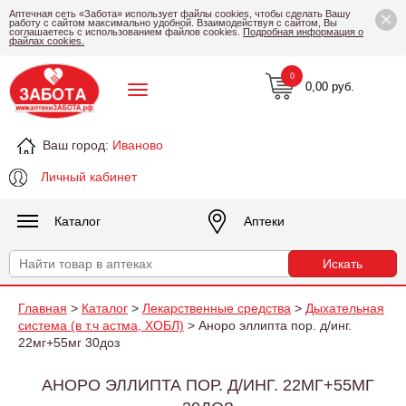
×
Аптечная сеть «Забота» использует файлы cookies, чтобы сделать Вашу
работу с сайтом максимально удобной. Взаимодействуя с сайтом, Вы
соглашаетесь с использованием файлов cookies.
Подробная информация о
файлах cookies.
0
0,00 руб.
Ваш город:
Иваново
Личный кабинет
Каталог
Аптеки
Главная
>
Каталог
>
Лекарственные средства
>
Дыхательная
система (в т.ч астма, ХОБЛ)
> Аноро эллипта пор. д/инг.
22мг+55мг 30доз
АНОРО ЭЛЛИПТА ПОР. Д/ИНГ. 22МГ+55МГ