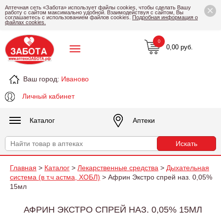
×
Аптечная сеть «Забота» использует файлы cookies, чтобы сделать Вашу
работу с сайтом максимально удобной. Взаимодействуя с сайтом, Вы
соглашаетесь с использованием файлов cookies.
Подробная информация о
файлах cookies.
0
0,00 руб.
Ваш город:
Иваново
Личный кабинет
Каталог
Аптеки
Главная
>
Каталог
>
Лекарственные средства
>
Дыхательная
система (в т.ч астма, ХОБЛ)
> Африн Экстро спрей наз. 0,05%
15мл
АФРИН ЭКСТРО СПРЕЙ НАЗ. 0,05% 15МЛ