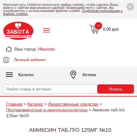
×
Аптечная сеть «Забота» использует файлы cookies, чтобы сделать Вашу
работу с сайтом максимально удобной. Взаимодействуя с сайтом, Вы
соглашаетесь с использованием файлов cookies.
Подробная информация о
файлах cookies.
0
0,00 руб.
Ваш город:
Иваново
Личный кабинет
Каталог
Аптеки
Главная
>
Каталог
>
Лекарственные средства
>
Противовирусные и иммуномодуляторы
> Амиксин таб.п/о
125мг №10
АМИКСИН ТАБ.П/О 125МГ №10